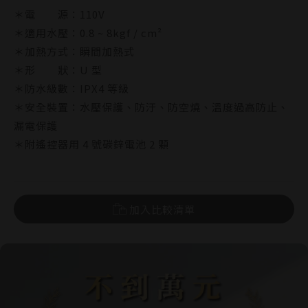
AT700
CAD
AT700
PDF
＊電 源：110V
1. 必選區 A / B / C / D/ E / F 套餐，須同時購買馬桶+盆櫃組 /
＊適用水壓：0.8 ~ 8kgf / cm²
臉盆組 + 臉盆龍頭，不可拆買
安裝及使用說明
＊加熱方式：瞬間加熱式
＊形 狀：U 型
2. 升級加購區商品必須搭配必選區 A / B / C / D/ E / F 任一套
AT700 主機
PDF
AT700 遙控器
PDF
＊防水級數：IPX4 等級
餐出貨，購買任一套餐可加購各系列單品各一個（S8065 /
產品技術與認證標章
＊安全裝置：水壓保護、防汙、防空燒、溫度過高防止、
Y8165 僅能擇一），購買任二套餐可加購各系列單品各二個，
認證標章核可公文
漏電保護
以此類推
＊附遙控器用 4 號碳鋅電池 2 顆
AT700 BSMI
PDF
3. 同時購買任一套餐 + AT700 / AT800，原套餐內馬桶配附之
緩降便座可扣除，並折抵實價 $100 元
4. 本優惠活動不得與其他優惠併用
加入比較清單
5. 本優惠活動不含產品安裝服務
6. 本公司採經銷制度，購買請洽各大水材經銷商
7. 本公司保留變更、終止本活動內容之權利，且不需另行通知