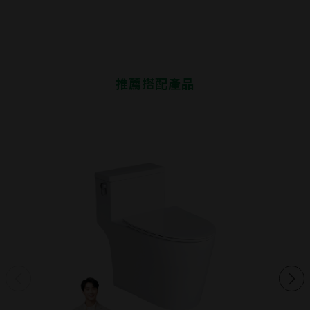
○
○
-
-
-
C4395
CT3266
○
○
-
-
-
CT4266
CT3267
○
○
-
-
-
推薦搭配產品
CT4267
○
○
○
○
CT3268
-
TP031+
○
○
-
-
-
C0031
TP032+
○
○
-
-
-
C0032
○
✕
適配
無法適配
表示馬桶與溫水洗淨便座適
無法適配
配，馬桶主體瓷器前緣與洗
淨便座密合