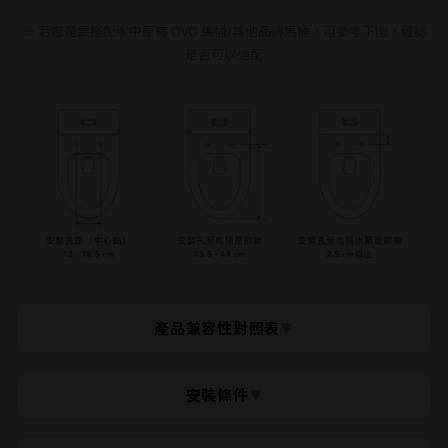
※ 若您是要搭配家中原有 OVO 馬桶/其他品牌馬桶，可參考下圖，確認
是否可以適配
產品兼容性對照表
▼
AT600
AT700
AT702
AT800
AT802
安裝條件
▼
C2020
○
○
○
○
-
C2005