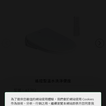
遙控型溫水洗淨便座
型號：
AT702
尺寸：
D52xW38xH11cm
為了提供您最佳的網站使用體驗，我們會於網站使用 Cookies
作為技術、分析、行銷之用。繼續瀏覽本網站即表示您同意我