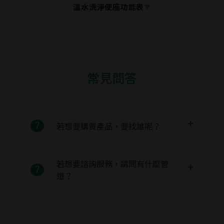
＊
現場水壓：0.8 ~ 8kgf / cm²
溫水洗淨便座功能表
▼
＊
供電要求：馬桶旁須具 110V 三孔插座，電源線長度約 160
C3305
○
○
-
-
-
C4305
cm
＊
防水級數：IPX4防潑水等級，應安裝於乾濕分離的乾空間
○
○
○
○
C4345
-
＊
適配程度：U型通用座圈，適配市面上多數馬桶
C3351
○
○
-
-
-
C4351
常見問答
C3352
✕
✕
✕
✕
✕
C3362
○
○
○
○
-
C4362
若想要購買產品，要找誰呢？
C3365
○
○
○
○
-
C4365
若想要諮詢服務，請問有什麼管
C3370
○
✕
✕
✕
✕
C4370
道？
C3379
○
○
○
-
-
C4379
C3395