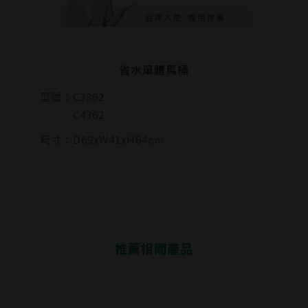
-
凸
不建議搭配
凸出搭配
因馬桶與溫水洗淨便座座圈
溫水洗淨便座下蓋凸出馬桶
省水單體馬桶
形狀差異較大，馬桶主體瓷
之長度，凸2.5cm以上，馬
器四周凹/凸於洗淨便座，較
桶主體瓷器內緣幾乎完全露
型號：
C3362
不建議搭配
出，較不建議搭配
C4362
尺寸：
D69xW41xH64cm
推薦相關產品