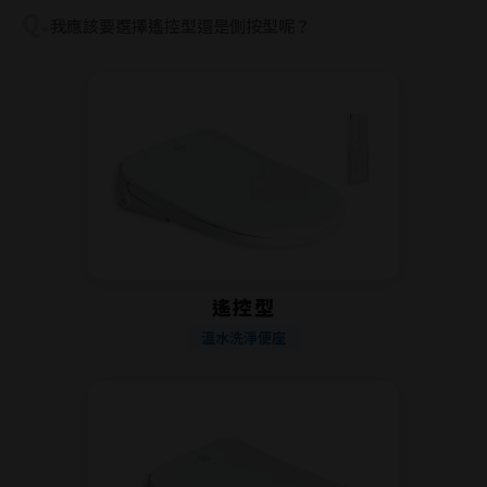
Q.
我應該要選擇遙控型還是側按型呢？
遙控型
溫水洗淨便座