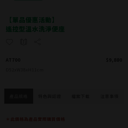
【單品優惠活動】
AT700
遙控型溫水洗淨便座
AT700
$9,880
D52xW38xH11cm
產品規格
特色與認證
檔案下載
注意事項
＊此價格為產品實際購買價格
產品功能與特色
施工尺寸圖
活動注意事項