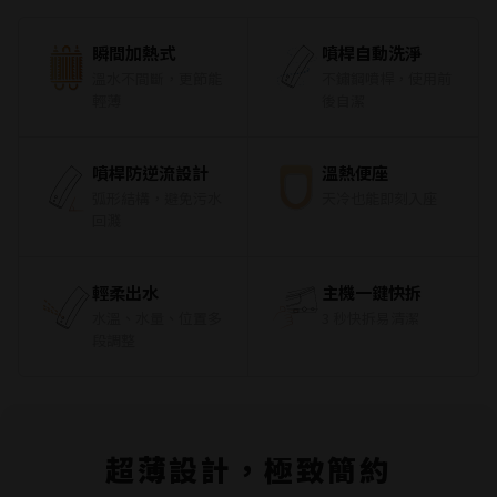
瞬間加熱式
噴桿自動洗淨
溫水不間斷，更節能
不鏽鋼噴桿，使用前
輕薄
後自潔
噴桿防逆流設計
溫熱便座
弧形結構，避免污水
天冷也能即刻入座
回濺
輕柔出水
主機一鍵快拆
水溫、水量、位置多
3 秒快拆易清潔
段調整
超薄設計，極致簡約