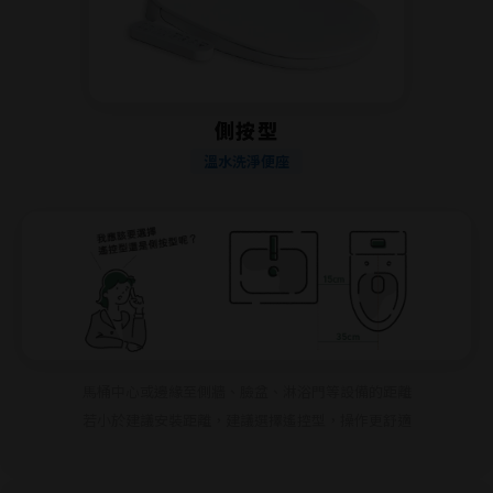
側按型
溫水洗淨便座
馬桶中心或邊緣至側牆、臉盆、淋浴門等設備的距離
若小於建議安裝距離，建議選擇遙控型，操作更舒適