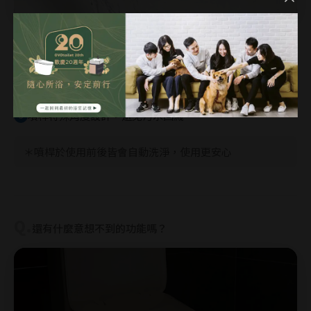
「
不鏽鋼噴桿
」設計，比你想像得更講究。
使用前後自動清洗，髒污不易附著
1
前、後洗淨噴嘴獨立，依照部位、使用需求切換
2
噴桿特殊角度設計，避免污水回濺
3
＊噴桿於使用前後皆會自動洗淨，使用更安心
Q.
還有什麼意想不到的功能嗎？