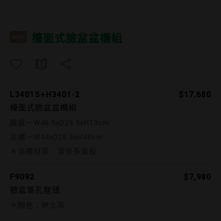
L3401S+H3401-2 F9092
檯面式臉盆盆櫃組
L3401S+H3401-2
$17,680
檯面式臉盆盆櫃組
臉盆－W46.5xD29.5xH13cm
浴櫃－W44xD28.5xH48cm
＊浴櫃材質：環保多層板
F9092
$7,980
臉盆單孔龍頭
＊顏色：紳士灰