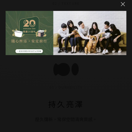
02 / TEXTURE
光滑細緻
表面平整無瑕，清潔更加省力。
03 / DURABILITY
持久亮澤
歷久彌新，常保空間清爽質感。