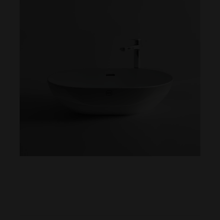
保固及其他
＊產品顏色及樣式均以實品為準，若有更改，恕不另行通知
。
＊瓷器保固十年、浴櫃保固一年，保固期間內若受損且歸因於
產品本身問題，
則享有 OVO 完整保固及售後服務。
＊依 CNS 國家標準瓷器尺寸許可差為正負 5%，最大不超過
2.5cm。