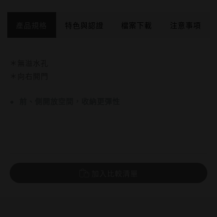
產品規格
特色與認證
檔案下載
注意事項
＊無溢水孔
產品功能與特色
施工尺寸圖
安裝及使用須知
＊向右開門
L3401S+H3401-2+F9092
CAD
＊請安裝於乾濕分離的乾空間內、並且請勿用水直接沖淋櫃
● 前、側開放空間，收納更彈性
產品技術與認證標章
體。
L3401S+H3401-2+F9092
PDF
＊請於產品送達現場後依照安裝說明書正確安裝。
＊產品須鎖固於實牆，若現場並非實牆，須請師傅評估如何加
安裝及使用說明
強固定。
L3401S+H3401-2+F9092
PDF
＊應定期檢查浴櫃主體、門板是否穩固，若出現晃動等異常狀
加入比較清單
況，請立即停止使用。
＊請勿重壓臉盆浴櫃，且絕對不可爬上臉盆。