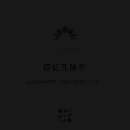
01 / POROSITY
極低孔隙率
高密度釉料阻隔，細菌與污垢難以卡留。