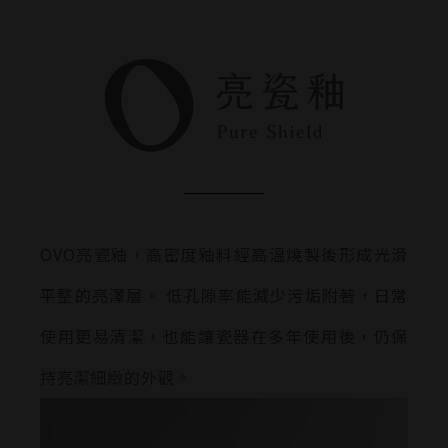
清潔保養須知
＊平常請使用沾濕乾淨的軟布擦拭即可，亦可搭配中性 / 天然
清潔劑清潔。
＊請勿使用菜瓜布、鋼刷等粗糙表面或具有磨損性之清潔工
具。
＊請勿使用含有酸鹼性、研磨成分以及高腐蝕性的溶劑，以防
止臉盆浴櫃不可逆之損壞。
＊請勿直接用水沖洗浴櫃，以避免產品受損。
OVO亮瓷釉，高密度釉料經高溫燒製後形成光滑
＊請避免硬物撞擊臉盆浴櫃，以防止臉盆浴櫃發生不可逆之損
平整的亮澤層。 低孔隙率能減少污垢附著，日常
壞。
使用更易清潔，也能讓瓷器在多年使用後，仍保
＊請避免浴櫃長期照射陽光。
＊請將具腐蝕性之清潔用品放置於收納籃內，避免清潔劑傾倒
持亮潔細緻的外觀。
導致不可逆之損壞。
＊請保持衛浴空間通風乾燥，以延長產品壽命。