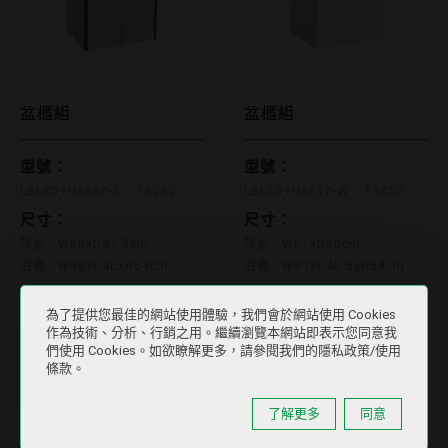
L8680+H8680-5 F8080
L8610+H8610-W F
盆櫃組
盆櫃組
型號：
型號：
L8680+H8680-5
F8080
L8610+H8610-W
F8057
尺寸：
尺寸：
臉盆 - W60xD47.5cm
臉盆 - W61xD50cm
浴櫃 - W58xD46xH54cm
浴櫃 - W59xD48.5xH54cm
為了提供您最佳的網站使用體驗，我們會於網站使用 Cookies
作為技術、分析、行銷之用。繼續瀏覽本網站即表示您同意我
們使用 Cookies。如欲瞭解更多，請參閱我們的隱私政策/使用
條款。
...
2
3
5
1
(current)
了解更多
同意