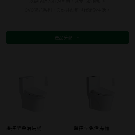
以最貼近人心的互動，感受心的躍動。
OVO智能系列，與你共創新世代衛浴生活。
產品分類
遙控型免治馬桶
遙控型免治馬桶
C3305+AT700 C4305+AT700
C3365+AT702 C4365+A