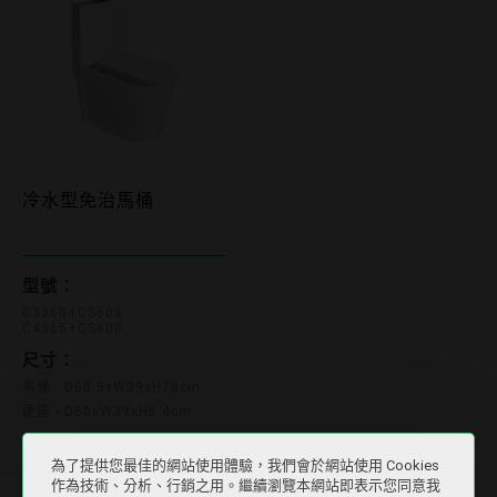
冷水型免治馬桶
C3365+CS608 C4365+CS608
型號：
C3365+CS608
C4365+CS608
尺寸：
馬桶 - D68.5xW39xH78cm
便座 - D50xW39xH6.4cm
為了提供您最佳的網站使用體驗，我們會於網站使用 Cookies
作為技術、分析、行銷之用。繼續瀏覽本網站即表示您同意我