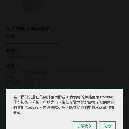
側按型免治隱藏水箱型
馬桶
TP031+C0031+AT800
型號：
TP031+C0031+AT800
尺寸：
面板尺寸：W24.5xH16.5cm
底座尺寸：
D54xW36.5xH40cm
為了提供您最佳的網站使用體驗，我們會於網站使用 Cookies
作為技術、分析、行銷之用。繼續瀏覽本網站即表示您同意我
們使用 Cookies。如欲瞭解更多，請參閱我們的隱私政策/使用
條款。
1
(current)
了解更多
同意